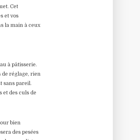
uet. Cet
s et vos
ns la main à ceux
u à pâtisserie.
 de réglage, rien
t sans pareil.
s et des culs de
pour bien
osera des pesées