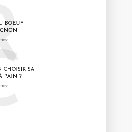
R
U BOEUF
IGNON
cture
C
 CHOISIR SA
 PAIN ?
cture