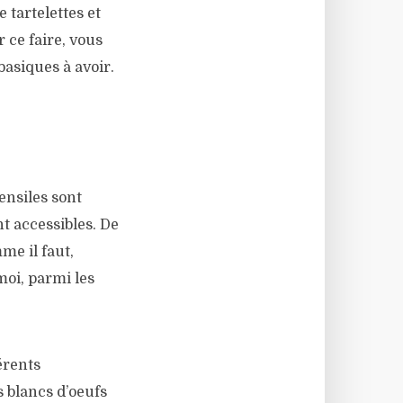
tartelettes et
r ce faire, vous
basiques à avoir.
ensiles sont
t accessibles. De
me il faut,
oi, parmi les
érents
s blancs d’oeufs