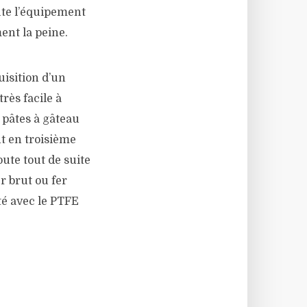
oute l’équipement
ent la peine.
uisition d’un
très facile à
s pâtes à gâteau
t en troisième
oute tout de suite
r brut ou fer
té avec le PTFE