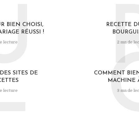
U
R BIEN CHOISI,
RECETTE D
RIAGE RÉUSSI !
BOURGU
e lecture
2 mn de le
L
DES SITES DE
COMMENT BIEN
CETTES
MACHINE À
e lecture
3 mn de le