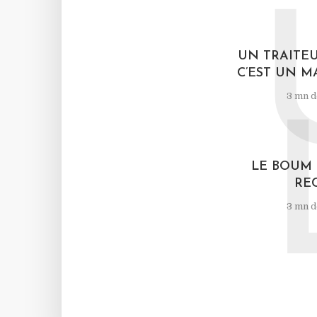
UN TRAITEU
C’EST UN MA
3 mn d
LE BOUM 
RE
3 mn d